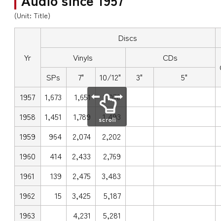
(Unit: Title)
Discs
Yr
Vinyls
CDs
SPs
7"
10/12"
3"
5"
1957
1,673
1,651
1,070
1958
1,451
1,789
1,493
1959
964
2,074
2,202
1960
414
2,433
2,769
1961
139
2,475
3,483
1962
15
3,425
5,187
1963
4,231
5,281