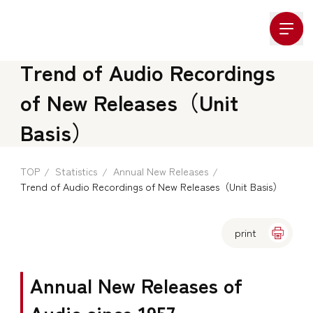
Company Logo
Trend of Audio Recordings
of New Releases（Unit
Basis）
TOP
Statistics
Annual New Releases
Trend of Audio Recordings of New Releases（Unit Basis）
print
Annual New Releases of
Audio since 1957