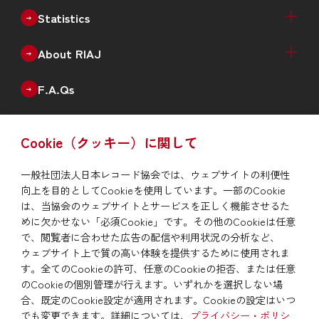
Statistics
Recorded Music Sales Estimates（Physical +
Physical Sales Estimates（Quarterly）
Digital Music Sales Estimates（Quarterly）
Production of Physical Music（Monthly）
Annual Data
Annual New Releases（Genre）
Number of Catalogues（Genre）
Number of Debut Artists
Historical Data
About RIAJ
Digital）
Outline
Enterprise
Board of Directors
Member List
F.A.Qs
Issue
Cookie（クッキー）に関して
RIAJ Year Book
News
一般社団法人日本レコード協会では、ウェブサイトの利便性
向上を目的としてCookieを使用しています。一部のCookie
To report piracy
は、当協会のウェブサイトとサービスを正しく機能させるた
めに欠かせない「必須Cookie」です。その他のCookieは任意
で、閲覧者に合わせた広告の配信や利用状況の分析など、
Site Map
Privacy Policy/Site Policy
Links
ウェブサイト上で質の高い体験を提供するために使用されま
す。全てのCookieの許可、任意のCookieの拒否、または任意
のCookieの個別管理が行えます。いずれかを選択しない場
合、既定のCookie設定が適用されます。Cookieの設定はいつ
でも変更できます。詳細については、
プライバシー・ポリシ