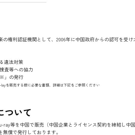
の権利認証機関として、2006年に中国政府からの認可を受け
係る違法対策
捜査等への協力
※」の発行
u-layを販売する際に必要な書類、詳細は下記をご参照ください
について
lu-ray等を中国で販売（中国企業とライセンス契約を締結し
を無償で発行しております。