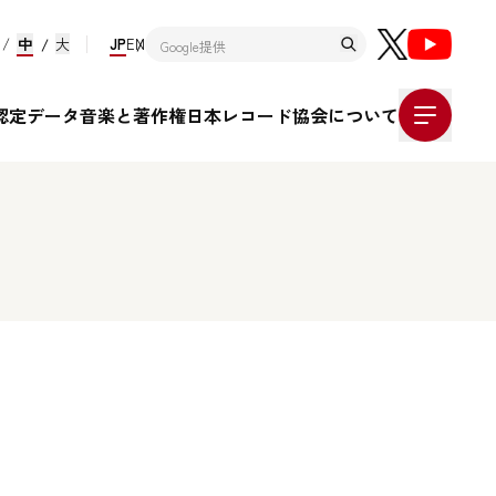
中
大
JP
EN
認定データ
音楽と著作権
日本レコード協会について