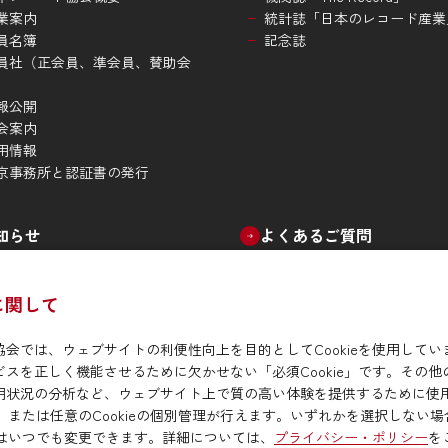
業案内
統計誌「日本のレコード産業
員名簿
記念誌
員社（正会員、準会員、賛助会
）
報公開
会案内
用情報
京事務所と認証書の発行
知らせ
よくあるご質問
）に関して
会では、ウェブサイトの利便性向上を目的としてCookieを使用しています
リシー
関連リンク
スを正しく機能させるために欠かせない「必須Cookie」です。その他のC
用状況の分析など、
ウェブサイト上で質の高い体験を提供するために使用さ
否、または任意のCookieの個別管理が行えます。いずれかを選択しない場合
設定はいつでも変更できます。詳細については、
プライバシー・ポリシー
を