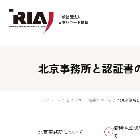
Company Logo
北京事務所と認証書
トップページ
日本レコード協会について
北京事務所と
権利帰属認
北京事務所について
て