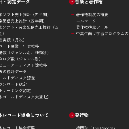
計・認定データ
音楽と著作権
楽ソフト売上推計（四半期）
著作権制度の概要
楽配信売上推計（四半期）
エルマーク
楽ソフト・音楽配信売上推計（四
著作権啓発ツール
期）
中高生向け学習プログラムの
産実績（月次）
コード産業 年次推移
譜数（ジャンル別、種類別）
タログ数（ジャンル別）
ビューアーティスト数推移
去の統計データ
ールドディスク認定
ウンロード認定
トリーミング認定
本ゴールドディスク大賞
本レコード協会について
発行物
本レコード協会概要
機関誌「The Record」