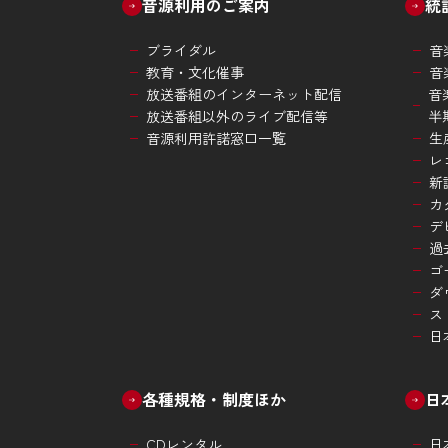
音源利用のご案内
統
ブライダル
音
教育・文化催事
音
放送番組のインターネット配信
音
放送番組以外のライブ配信等
半
音源利用許諾窓口一覧
生
レ
新
カ
デ
過
ゴ
ダ
ス
日
各種規格・制度ほか
日
CDレンタル
日