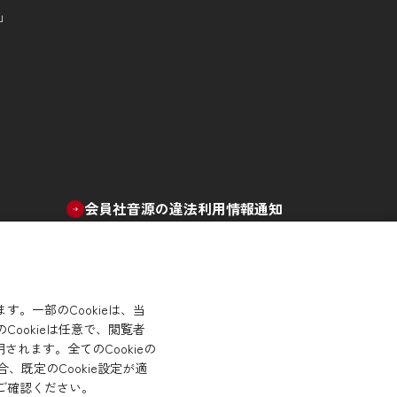
」
会員社音源の違法利用情報通知
。一部のCookieは、当
ookieは任意で、閲覧者
れます。全てのCookieの
、既定のCookie設定が適
ご確認ください。