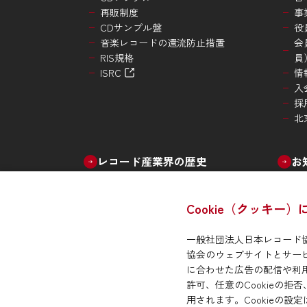
再販制度
事
CDサンプル盤
役
音楽レコードの還流防止措置
会
RIS規格
員
ISRC
情
入
採
北
レコード産業界の歴史
お
Cookie（クッキー
一般社団法人日本レコード協
サイトマップ
サイトポリシー
プライバシー・ポ
協会のウェブサイトとサービ
に合わせた広告の配信や利
許可、任意のCookieの拒
用されます。Cookieの