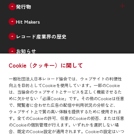
日本レコード協会概要
事業案内
役員名簿
会員社（正会員、準会員、賛助会員）
情報公開
入会案内
採用情報
北京事務所と認証書の発行
発行物
機関誌「The Record」
統計誌「日本のレコード産業」
記念誌
Hit Makers
レコード産業界の歴史
お知らせ
Cookie（クッキー）に関して
よくあるご質問
一般社団法人日本レコード協会では、ウェブサイトの利便性
会員社音源の違法利用情報通知
向上を目的としてCookieを使用しています。一部のCookie
は、当協会のウェブサイトとサービスを正しく機能させるた
めに欠かせない「必須Cookie」です。その他のCookieは任意
サイトマップ
サイトポリシー
で、閲覧者に合わせた広告の配信や利用状況の分析など、
プライバシー・ポリシー
関連リンク
ウェブサイト上で質の高い体験を提供するために使用されま
す。全てのCookieの許可、任意のCookieの拒否、または任意
のCookieの個別管理が行えます。いずれかを選択しない場
合、既定のCookie設定が適用されます。Cookieの設定はいつ