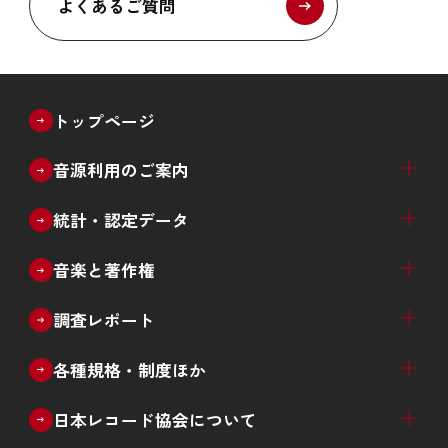
よくあるご質問
トップページ
音源利用のご案内
ブライダル
教育・文化催事
放送番組のインターネット配信
放送番組以外のライブ配信等
音源利用許諾窓口一覧
統計・認定データ
音楽ソフト売上推計（四半期）
音楽配信売上推計（四半期）
音楽ソフト・音楽配信売上推計（四半期）
生産実績（月次）
レコード産業 年次推移
新譜数（ジャンル別、種類別）
カタログ数（ジャンル別）
デビューアーティスト数推移
過去の統計データ
ゴールドディスク認定
ダウンロード認定
ストリーミング認定
日本ゴールドディスク大賞
音楽と著作権
著作権制度の概要
エルマーク
著作権啓発ツール
中高生向け学習プログラムのご案内
調査レポート
音楽メディアユーザー実態調査
違法音楽アプリ利用実態調査
その他の各種調査
各種規格・制度ほか
CDレンタル
再販制度
CDサンプル盤
音楽レコードの還流防止措置
RIS規格
ISRC
日本レコード協会について