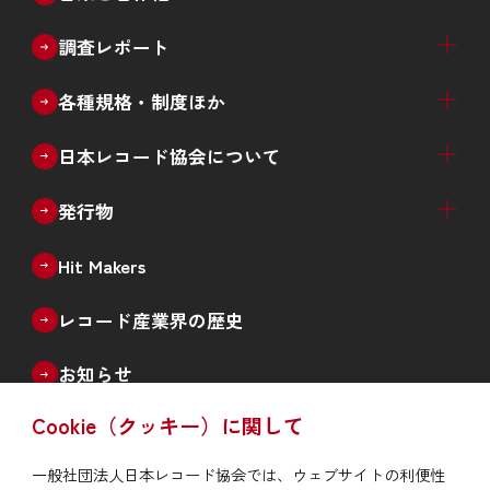
著作権制度の概要
エルマーク
著作権啓発ツール
中高生向け学習プログラムのご案内
調査レポート
音楽メディアユーザー実態調査
違法音楽アプリ利用実態調査
その他の各種調査
各種規格・制度ほか
CDレンタル
再販制度
CDサンプル盤
音楽レコードの還流防止措置
RIS規格
ISRC
日本レコード協会について
日本レコード協会概要
事業案内
役員名簿
会員社（正会員、準会員、賛助会員）
情報公開
入会案内
採用情報
北京事務所と認証書の発行
発行物
機関誌「The Record」
統計誌「日本のレコード産業」
記念誌
Hit Makers
レコード産業界の歴史
お知らせ
Cookie（クッキー）に関して
よくあるご質問
一般社団法人日本レコード協会では、ウェブサイトの利便性
会員社音源の違法利用情報通知