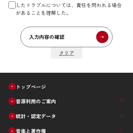
したトラブルについては、責任を問われる場合
があることを理解した。
入力内容の確認
クリア
トップページ
音源利用のご案内
ブライダル
教育・文化催事
放送番組のインターネット配信
放送番組以外のライブ配信等
音源利用許諾窓口一覧
統計・認定データ
音楽ソフト売上推計（四半期）
音楽配信売上推計（四半期）
音楽ソフト・音楽配信売上推計（四半期）
生産実績（月次）
レコード産業 年次推移
新譜数（ジャンル別、種類別）
カタログ数（ジャンル別）
デビューアーティスト数推移
過去の統計データ
ゴールドディスク認定
ダウンロード認定
ストリーミング認定
日本ゴールドディスク大賞
音楽と著作権